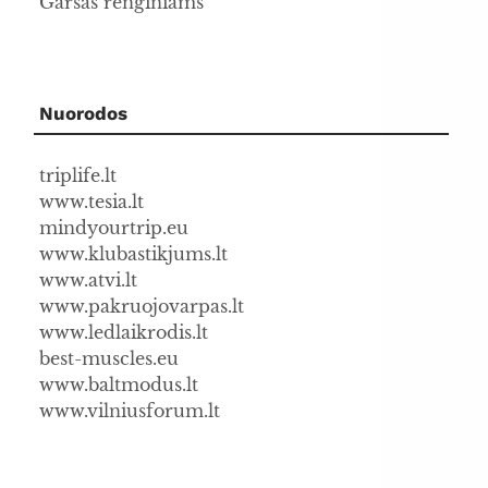
Garsas renginiams
Nuorodos
triplife.lt
www.tesia.lt
mindyourtrip.eu
www.klubastikjums.lt
www.atvi.lt
www.pakruojovarpas.lt
www.ledlaikrodis.lt
best-muscles.eu
www.baltmodus.lt
www.vilniusforum.lt