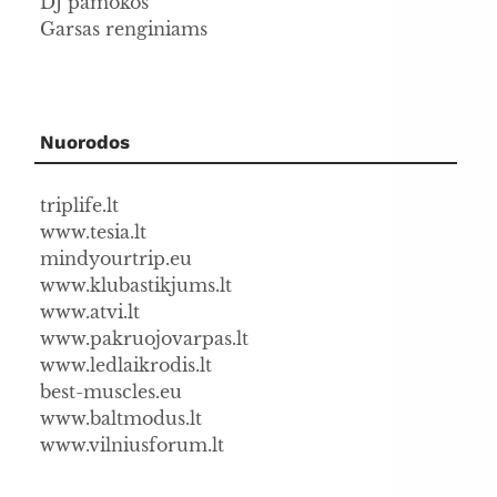
DJ pamokos
Garsas renginiams
Nuorodos
triplife.lt
www.tesia.lt
mindyourtrip.eu
www.klubastikjums.lt
www.atvi.lt
www.pakruojovarpas.lt
www.ledlaikrodis.lt
best-muscles.eu
www.baltmodus.lt
www.vilniusforum.lt