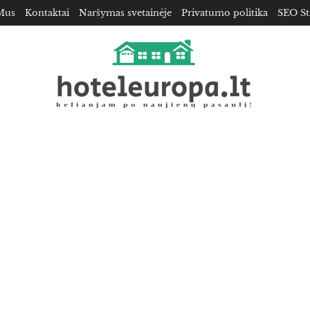
Mus
Kontaktai
Naršymas svetainėje
Privatumo politika
SEO St