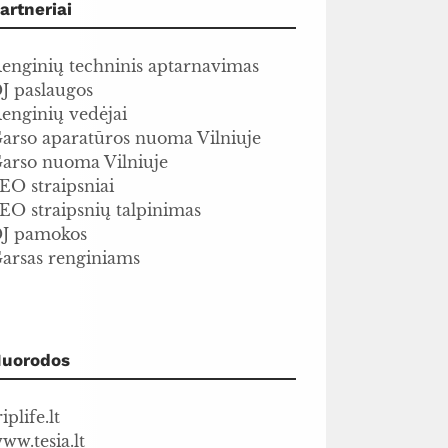
artneriai
enginių techninis aptarnavimas
J paslaugos
enginių vedėjai
arso aparatūros nuoma Vilniuje
arso nuoma Vilniuje
EO straipsniai
EO straipsnių talpinimas
J pamokos
arsas renginiams
uorodos
riplife.lt
ww.tesia.lt