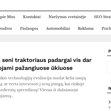
pie Mus
Kontaktai
Naršymas svetainėje
SEO Stra
endros
Paslaugos
Automobiliai
Reklama
Psich
P
 seni traktoriaus padargai vis dar
Ie
jami pažangiuose ūkiuose
kio technologijų evoliucija nuolat kelia naujų
: ar verta investuoti į seną įrangą, kai rinkoje
N
odernių sprendimų? Vienas iš dažniausiai
uojamų…
v