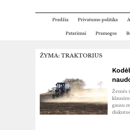
Pradžia
Privatumo politika
A
Patarimai
Pramogos
B
ŽYMA:
TRAKTORIUS
Kodėl
naudo
Žemės ū
klausimų
gausu m
diskut