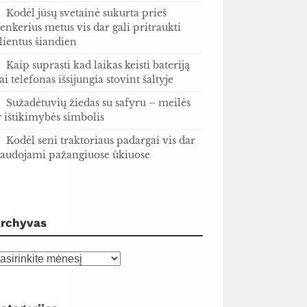
Kodėl jūsų svetainė sukurta prieš
enkerius metus vis dar gali pritraukti
lientus šiandien
Kaip suprasti kad laikas keisti bateriją
ai telefonas išsijungia stovint šaltyje
Sužadėtuvių žiedas su safyru – meilės
r ištikimybės simbolis
Kodėl seni traktoriaus padargai vis dar
audojami pažangiuose ūkiuose
rchyvas
rchyvas