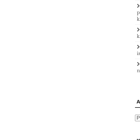
p
k
k
i
n
A
A