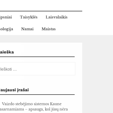
ipsniai
Taisyklės
Laisvalaikis
ologija
Namai
Maistas
aieška
škoti:
aujausi įrašai
Vaizdo stebėjimo sistemos Kaune
asarnamiams – apsauga, kol jūsų nėra