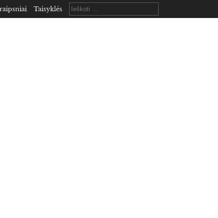
Ieškoti:
raipsniai
Taisyklės