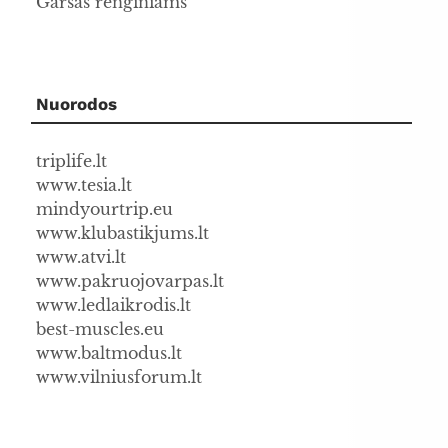
Garsas renginiams
Nuorodos
triplife.lt
www.tesia.lt
mindyourtrip.eu
www.klubastikjums.lt
www.atvi.lt
www.pakruojovarpas.lt
www.ledlaikrodis.lt
best-muscles.eu
www.baltmodus.lt
www.vilniusforum.lt