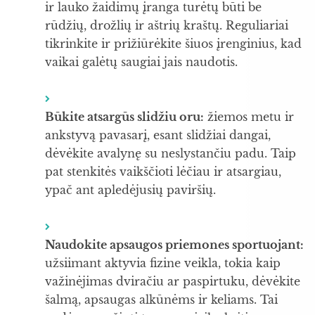
ir lauko žaidimų įranga turėtų būti be
rūdžių, drožlių ir aštrių kraštų. Reguliariai
tikrinkite ir prižiūrėkite šiuos įrenginius, kad
vaikai galėtų saugiai jais naudotis.
Būkite atsargūs slidžiu oru:
žiemos metu ir
ankstyvą pavasarį, esant slidžiai dangai,
dėvėkite avalynę su neslystančiu padu. Taip
pat stenkitės vaikščioti lėčiau ir atsargiau,
ypač ant apledėjusių paviršių.
Naudokite apsaugos priemones sportuojant:
užsiimant aktyvia fizine veikla, tokia kaip
važinėjimas dviračiu ar paspirtuku, dėvėkite
šalmą, apsaugas alkūnėms ir keliams. Tai