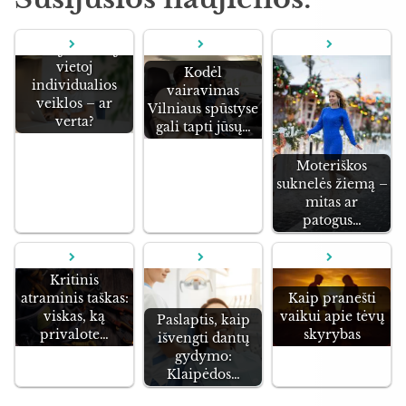
Mažoji bendrija
vietoj
Kodėl
individualios
vairavimas
veiklos – ar
Vilniaus spūstyse
verta?
gali tapti jūsų…
Moteriškos
suknelės žiemą –
mitas ar
patogus…
Kritinis
atraminis taškas:
Kaip pranešti
viskas, ką
vaikui apie tėvų
Paslaptis, kaip
privalote…
skyrybas
išvengti dantų
gydymo:
Klaipėdos…