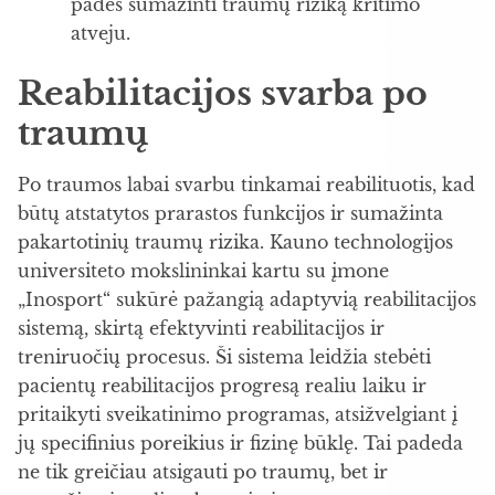
padės sumažinti traumų riziką kritimo
atveju.
Reabilitacijos svarba po
traumų
Po traumos labai svarbu tinkamai reabilituotis, kad
būtų atstatytos prarastos funkcijos ir sumažinta
pakartotinių traumų rizika. Kauno technologijos
universiteto mokslininkai kartu su įmone
„Inosport“ sukūrė pažangią adaptyvią reabilitacijos
sistemą, skirtą efektyvinti reabilitacijos ir
treniruočių procesus. Ši sistema leidžia stebėti
pacientų reabilitacijos progresą realiu laiku ir
pritaikyti sveikatinimo programas, atsižvelgiant į
jų specifinius poreikius ir fizinę būklę. Tai padeda
ne tik greičiau atsigauti po traumų, bet ir