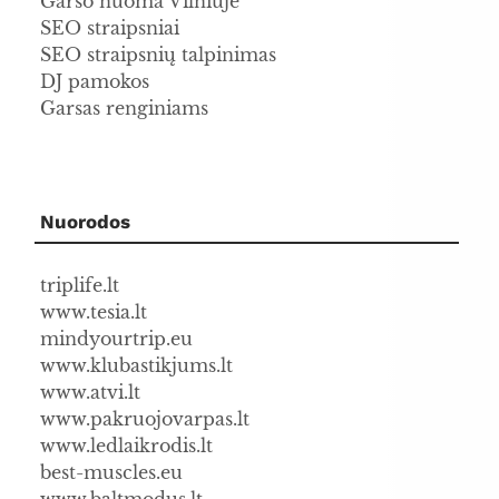
Garso nuoma Vilniuje
SEO straipsniai
SEO straipsnių talpinimas
DJ pamokos
Garsas renginiams
Nuorodos
triplife.lt
www.tesia.lt
mindyourtrip.eu
www.klubastikjums.lt
www.atvi.lt
www.pakruojovarpas.lt
www.ledlaikrodis.lt
best-muscles.eu
www.baltmodus.lt