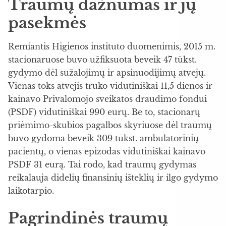
Traumų dažnumas ir jų
pasekmės
Remiantis Higienos instituto duomenimis, 2015 m.
stacionaruose buvo užfiksuota beveik 47 tūkst.
gydymo dėl sužalojimų ir apsinuodijimų atvejų.
Vienas toks atvejis truko vidutiniškai 11,5 dienos ir
kainavo Privalomojo sveikatos draudimo fondui
(PSDF) vidutiniškai 990 eurų. Be to, stacionarų
priėmimo-skubios pagalbos skyriuose dėl traumų
buvo gydoma beveik 309 tūkst. ambulatorinių
pacientų, o vienas epizodas vidutiniškai kainavo
PSDF 31 eurą. Tai rodo, kad traumų gydymas
reikalauja didelių finansinių išteklių ir ilgo gydymo
laikotarpio.
Pagrindinės traumų