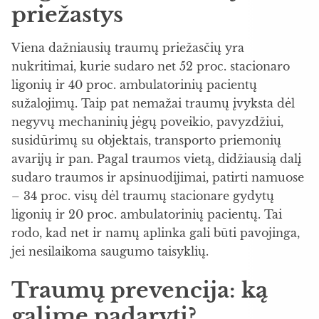
priežastys
Viena dažniausių traumų priežasčių yra
nukritimai, kurie sudaro net 52 proc. stacionaro
ligonių ir 40 proc. ambulatorinių pacientų
sužalojimų. Taip pat nemažai traumų įvyksta dėl
negyvų mechaninių jėgų poveikio, pavyzdžiui,
susidūrimų su objektais, transporto priemonių
avarijų ir pan. Pagal traumos vietą, didžiausią dalį
sudaro traumos ir apsinuodijimai, patirti namuose
– 34 proc. visų dėl traumų stacionare gydytų
ligonių ir 20 proc. ambulatorinių pacientų. Tai
rodo, kad net ir namų aplinka gali būti pavojinga,
jei nesilaikoma saugumo taisyklių.
Traumų prevencija: ką
galime padaryti?