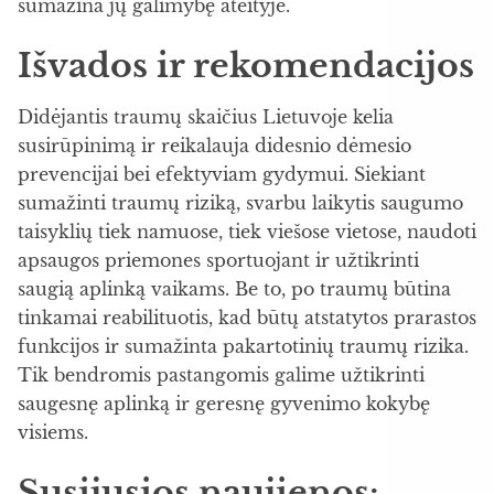
sumažina jų galimybę ateityje.
Išvados ir rekomendacijos
Didėjantis traumų skaičius Lietuvoje kelia
susirūpinimą ir reikalauja didesnio dėmesio
prevencijai bei efektyviam gydymui. Siekiant
sumažinti traumų riziką, svarbu laikytis saugumo
taisyklių tiek namuose, tiek viešose vietose, naudoti
apsaugos priemones sportuojant ir užtikrinti
saugią aplinką vaikams. Be to, po traumų būtina
tinkamai reabilituotis, kad būtų atstatytos prarastos
funkcijos ir sumažinta pakartotinių traumų rizika.
Tik bendromis pastangomis galime užtikrinti
saugesnę aplinką ir geresnę gyvenimo kokybę
visiems.
Susijusios naujienos: